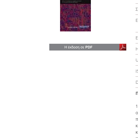
Σ
Ε
Ε
Η
U
I
D
1
ο
π
κ
κ