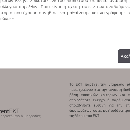
ρώτων Ελλήνων «κατοίκων» του διαδικτύου σε πεδία ανάδυσης
υλλογικό παρελθόν. Ποια είναι η σχέση αυτών των αναδυόμεν
στορία που έχουμε συνηθίσει να μαθαίνουμε και να γράφουμε σ
ιώνων;
Ακολ