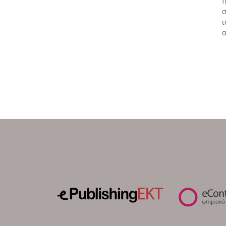
π
σ
ι
α