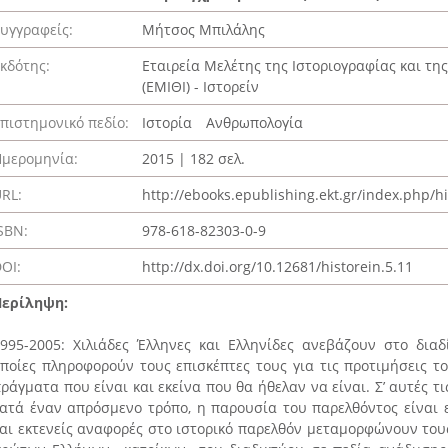
υγγραφείς:
Μήτσος Μπιλάλης
κδότης:
Εταιρεία Μελέτης της Ιστοριογραφίας και τη
(ΕΜΙΘΙ) - Ιστορείν
πιστημονικό πεδίο:
Ιστορία
Ανθρωπολογία
μερομηνία:
2015 | 182 σελ.
RL:
http://ebooks.epublishing.ekt.gr/index.php/h
SBN:
978-618-82303-0-9
OI:
http://dx.doi.org/10.12681/historein.5.11
Περίληψη:
995-2005: Χιλιάδες Έλληνες και Ελληνίδες ανεβάζουν στο διαδ
ποίες πληροφορούν τους επισκέπτες τους για τις προτιμήσεις του
ράγματα που είναι και εκείνα που θα ήθελαν να είναι. Σ’ αυτές τις
ατά έναν απρόσμενο τρόπο, η παρουσία του παρελθόντος είναι ε
αι εκτενείς αναφορές στο ιστορικό παρελθόν μεταμορφώνουν του