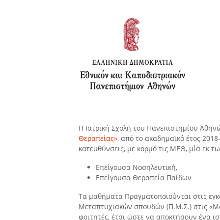
Η Ιατρική Σχολή του Πανεπιστημίου Αθηνώ
Θεραπείας»
, από το ακαδημαϊκό έτος 201
κατευθύνσεις, με κορμό τις ΜΕΘ, μία εκ τ
Επείγουσα Νοσηλευτική,
Επείγουσα Θεραπεία Παίδων
Τα μαθήματα Πραγματοποιούνται στις εγκα
Μεταπτυχιακών σπουδών (Π.Μ.Σ.) στις «Μο
φοιτητές, έτσι ώστε να αποκτήσουν ένα ι