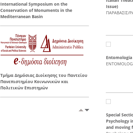
Italian Theat
International Symposium on the
Issue)
Conservation of Monuments in the
ΠΑΡΑΒΑΣΙΣ/P
Mediterranean Basin
Entomologia 
ENTOMOLOGI
Τμήμα Δημόσιας Διοίκησης του Παντείου
Πανεπιστημίου Κοινωνικών και
Πολιτικών Επιστημών
Special Sect
Πρακτικά 2ου Πανελλήνιου Συνεδρίου:
Psychology i
«Σχολείο, Οικογένεια και Κοινότητα:
and moving 
Συνεργασία, Προκλήσεις, Δυσκολίες και