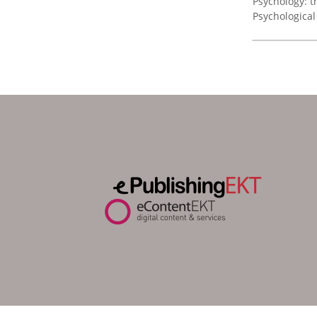
Psychology: t
Προοπτικές»
Psychological
The historical event
The Greek Re
Musical Peda
Όμιλος Μελέτης του Ελληνικού
Διαφωτισμού